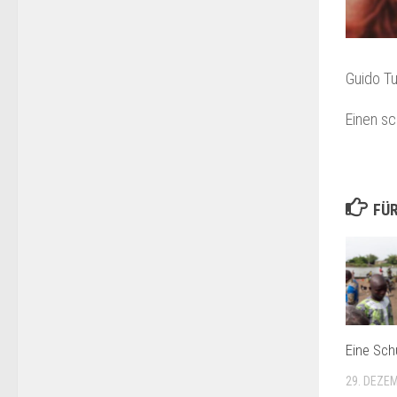
Guido Tu
Einen s
FÜR
Eine Sch
29. DEZE