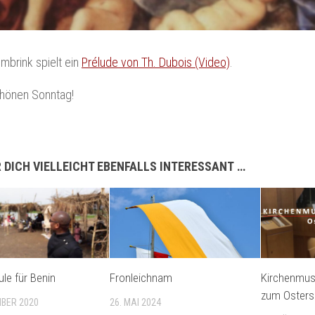
mbrink spielt ein
Prélude von Th. Dubois (Video)
.
chönen Sonntag!
 DICH VIELLEICHT EBENFALLS INTERESSANT …
ule für Benin
Fronleichnam
Kirchenmusi
zum Osters
MBER 2020
26. MAI 2024