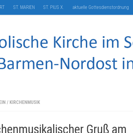
HRT
ST. MARIEN
ST. PIUS X.
aktuelle Gottesdienstordnung
EIN
/
KIRCHENMUSIK
chenmusikalischer Gruß am