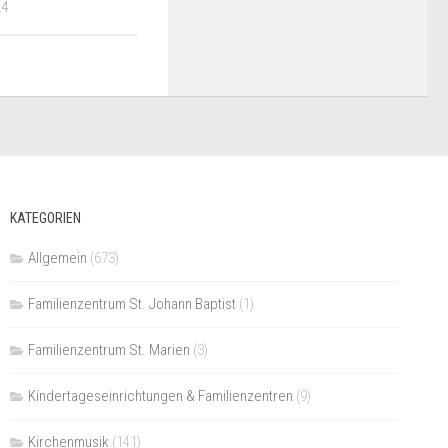
24
KATEGORIEN
Allgemein
(673)
Familienzentrum St. Johann Baptist
(1)
Familienzentrum St. Marien
(3)
Kindertageseinrichtungen & Familienzentren
(9)
Kirchenmusik
(141)