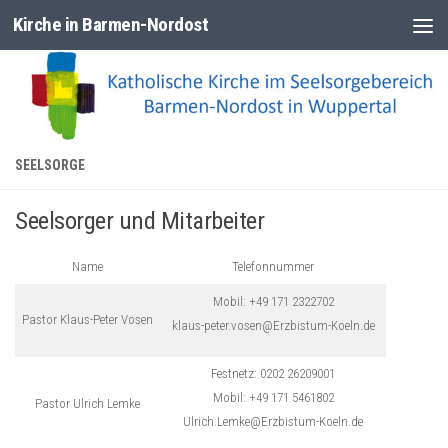
Kirche in Barmen-Nordost
Zum Inhalt springen
SEELSORGE
Seelsorger und Mitarbeiter
Name
Telefonnummer
Mobil: +49 171 2322702
Pastor Klaus-Peter Vosen
klaus-peter.vosen@Erzbistum-Koeln.de
Festnetz: 0202 26209001
Mobil: +49 171 5461802
Pastor Ulrich Lemke
Ulrich.Lemke@Erzbistum-Koeln.de