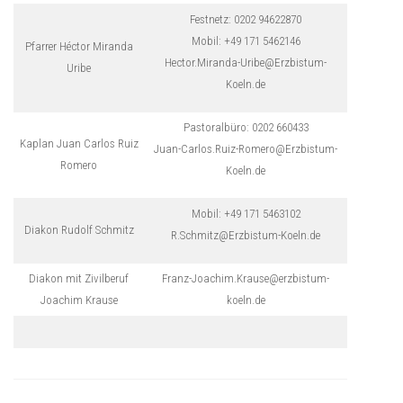
Festnetz: 0202 94622870
Mobil: +49 171 5462146
Pfarrer Héctor Miranda
Hector.Miranda-Uribe@Erzbistum-
Uribe
Koeln.de
Pastoralbüro: 0202 660433
Kaplan Juan Carlos Ruiz
Juan-Carlos.Ruiz-Romero@Erzbistum-
Romero
Koeln.de
Mobil: +49 171 5463102
Diakon Rudolf Schmitz
R.Schmitz@Erzbistum-Koeln.de
Diakon mit Zivilberuf
Franz-Joachim.Krause@erzbistum-
Joachim Krause
koeln.de