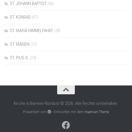
ST. JOHANN BAPTIST
(66)
ST. KONRAD
(47)
ST. MARIÄ HIMMELFAHRT
(38)
ST. MARIEN
(37)
ST. PIUS X.
(29)
Kirche in Barmen-Nordost © 2026. Alle Rechte vorbehalten.
Präsentiert von
- Entworfen mit dem
Hueman-Theme