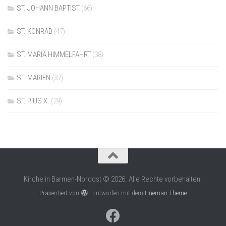
ST. JOHANN BAPTIST
(66)
ST. KONRAD
(47)
ST. MARIÄ HIMMELFAHRT
(38)
ST. MARIEN
(37)
ST. PIUS X.
(29)
Kirche in Barmen-Nordost © 2026. Alle Rechte vorbehalten.
Präsentiert von
- Entworfen mit dem
Hueman-Theme