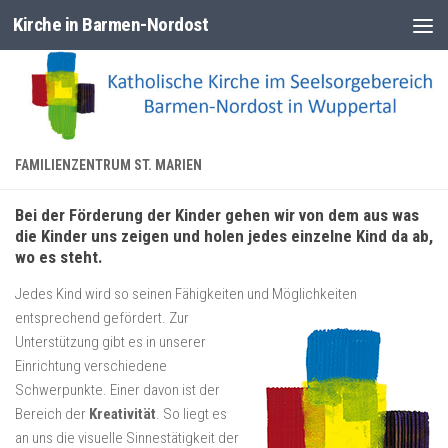
Kirche in Barmen-Nordost
Zum Inhalt springen
FAMILIENZENTRUM ST. MARIEN
Bei der Förderung der Kinder gehen wir von dem aus was
die Kinder uns zeigen und holen jedes einzelne Kind da ab,
wo es steht.
Jedes Kind wird so seinen Fähigkeiten und
Möglichkeiten
entsprechend gefördert. Zur
Unterstützung gibt es in unserer
Einrichtung verschiedene
Schwerpunkte. Einer davon ist der
Bereich der
Kreativität
. So liegt es
an uns die visuelle Sinnestätigkeit der