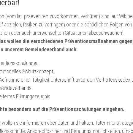
sierbar!
on (vom lat. praevenire= zuvorkommen, verhüten) sind laut Wiki
uf abzielen, Risiken zu verringern oder die schädlichen Folgen von
ophen oder auch unerwünschten Situationen abzuschwächen“.
as wollen die verschiedenen Präventionsmaßnahmen gegen 
in unserem Gemeindeverband auch:
ventionsschulungen
itutionelles Schutzkonzept
 Aufnahme einer Tätigkeit Unterschrift unter den Verhaltenskodex
eindeverbands
eitertes Führungszeugnis
hte besonders auf die Präventionsschulungen eingehen.
h wollen sie informieren über Daten und Fakten, TäterInnenstrateg
tionsschritte, Ansprechpartner und Beratungsmöglichkeiten, umso