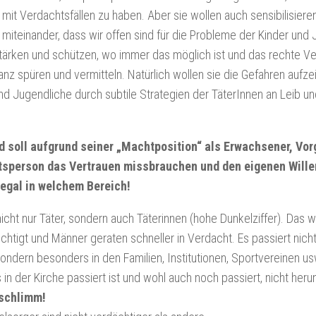
it Verdachtsfällen zu haben. Aber sie wollen auch sensibilisiere
iteinander, dass wir offen sind für die Probleme der Kinder und 
stärken und schützen, wo immer das möglich ist und das rechte Ve
anz spüren und vermitteln. Natürlich wollen sie die Gefahren aufze
nd Jugendliche durch subtile Strategien der TäterInnen an Leib u
 soll aufgrund seiner „Machtposition“ als Erwachsener, Vor
sperson das Vertrauen missbrauchen und den eigenen Will
 egal in welchem Bereich!
nicht nur Täter, sondern auch Täterinnen (hohe Dunkelziffer). Das wi
chtigt und Männer geraten schneller in Verdacht. Es passiert nicht 
sondern besonders in den Familien, Institutionen, Sportvereinen u
 in der Kirche passiert ist und wohl auch noch passiert, nicht heru
 schlimm!