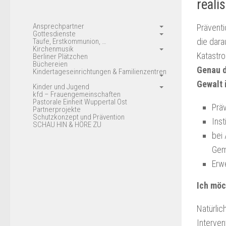
reali
Ansprechpartner
Präventi
Gottesdienste
die dara
Taufe, Erstkommunion, …
Kirchenmusik
Katastr
Berliner Plätzchen
Büchereien
Genau d
Kindertageseinrichtungen & Familienzentren
Gewalt 
Kinder und Jugend
kfd – Frauengemeinschaften
Pastorale Einheit Wuppertal Ost
Prä
Partnerprojekte
Schutzkonzept und Prävention
Inst
SCHAU HIN & HÖRE ZU
bei
Gem
Erw
Ich möc
Natürlic
Interven