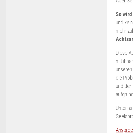
Aber See
So wird
und kein
mehr zul
Achtsam
Diese Ac
mit ihne
unseren 
die Pro
und der 
aufgrund
Unten a
Seelsor
Ansprec