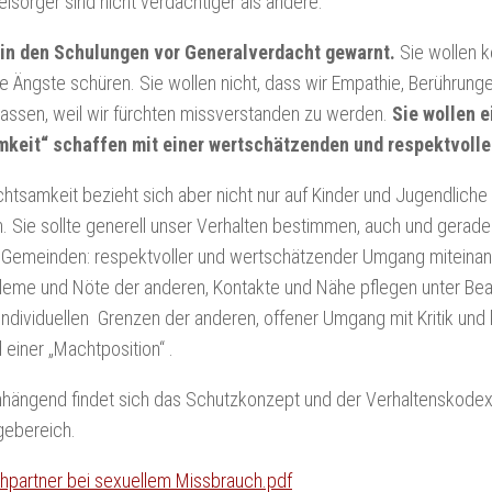
lsorger sind nicht verdächtiger als andere.
 in den Schulungen vor Generalverdacht gewarnt.
Sie wollen k
e Ängste schüren. Sie wollen nicht, dass wir Empathie, Berührung
assen, weil wir fürchten missverstanden zu werden.
Sie wollen e
keit“ schaffen mit einer wertschätzenden und respektvolle
htsamkeit bezieht sich aber nicht nur auf Kinder und Jugendlic
n. Sie sollte generell unser Verhalten bestimmen, auch und gerade i
Gemeinden: respektvoller und wertschätzender Umgang miteinander
bleme und Nöte der anderen, Kontakte und Nähe pflegen unter Be
individuellen Grenzen der anderen, offener Umgang mit Kritik und
 einer „Machtposition“ .
nhängend findet sich das Schutzkonzept und der Verhaltenskodex
gebereich.
hpartner bei sexuellem Missbrauch.pdf