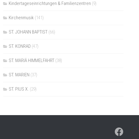
Kindertageseinrichtungen & Familienzentren
(9)
Kirchenmusik
(141)
ST. JOHANN BAPTIST
(66)
ST. KONRAD
(47)
ST. MARIÄ HIMMELFAHRT
(38)
ST. MARIEN
(37)
ST. PIUS X.
(29)