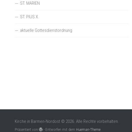
ST. MARIEN
ST. PIUS X.
aktuelle Gottesdienstordnung
Kirche in Barmen-Nordost © 2026. Alle Rechte vorbehalten.
Präsentiert von
- Entworfen mit dem
Hueman-Theme