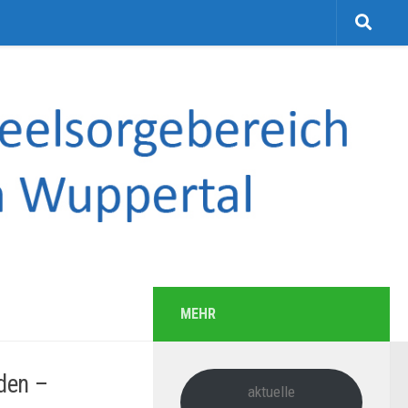
MEHR
den –
aktuelle