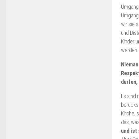
Umgang m
Umgang m
wir sie 
und Dist
Kinder u
werden.
Niemand
Respekt
dürfen,
Es sind 
berücksi
Kirche, 
das, was
und ist