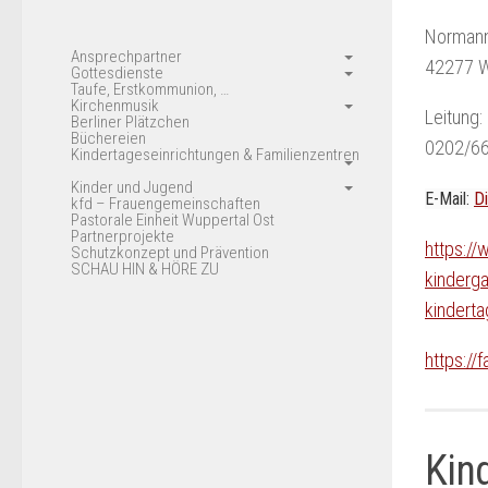
Normann
Ansprechpartner
42277 W
Gottesdienste
Taufe, Erstkommunion, …
Kirchenmusik
Leitung:
Berliner Plätzchen
Büchereien
0202/6
Kindertageseinrichtungen & Familienzentren
Kinder und Jugend
E-Mail:
D
kfd – Frauengemeinschaften
Pastorale Einheit Wuppertal Ost
Partnerprojekte
https://
Schutzkonzept und Prävention
SCHAU HIN & HÖRE ZU
kinderga
kinderta
https://
Kin