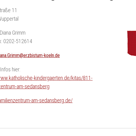
traße 11
uppertal
 Diana Grimm
ax: 0202-512614
iana.Grimm@erzbistum-koeln.de
Infos hier:
www.katholische-kindergaerten.de/kitas/811-
nzentrum-am-sedansberg
familienzentrum-am-sedansberg.de/