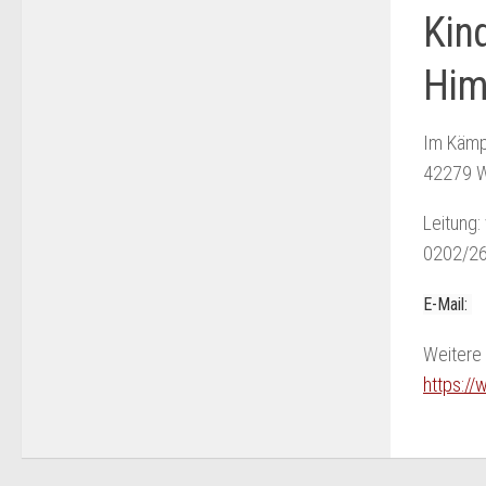
Kin
Him
Im Käm
42279 W
Leitung:
0202/2
E-Mail:
Weitere 
https://