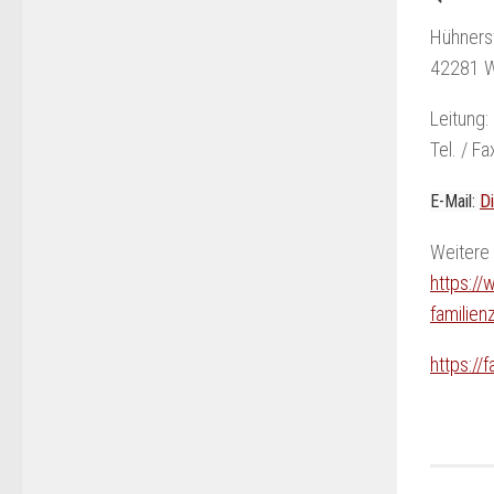
Hühners
42281 W
Leitung:
Tel. / F
E-Mail:
D
Weitere 
https://
familie
https://