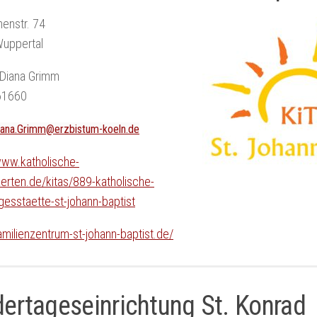
enstr. 74
uppertal
 Diana Grimm
61660
iana.Grimm@erzbistum-koeln.de
www.katholische-
erten.de/kitas/889-katholische-
gesstaette-st-johann-baptist
familienzentrum-st-johann-baptist.de/
dertageseinrichtung St. Konrad