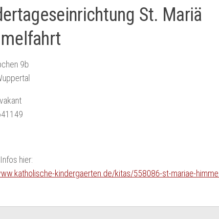
dertageseinrichtung St. Mariä
melfahrt
pchen 9b
uppertal
 vakant
641149
Infos hier:
www.katholische-kindergaerten.de/kitas/558086-st-mariae-himmel