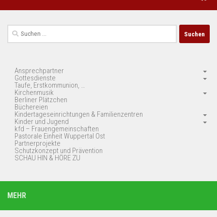
Suchen
nach:
Ansprechpartner
Gottesdienste
Taufe, Erstkommunion, …
Kirchenmusik
Berliner Plätzchen
Büchereien
Kindertageseinrichtungen & Familienzentren
Kinder und Jugend
kfd – Frauengemeinschaften
Pastorale Einheit Wuppertal Ost
Partnerprojekte
Schutzkonzept und Prävention
SCHAU HIN & HÖRE ZU
MEHR