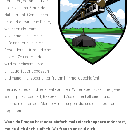
gebastelt, getobt und vor
allem viel draußen in der
Natur erlebt. Gemeinsam
entdecken wir neue Dinge,
wachsen als Team
zusammen und lernen,
aufeinander zu achten.
Besonders aufregend sind
unsere Zeltlager – dort
wird gemeinsam gekocht,
am Lagerfeuer gesessen
und manchmal sogar unter freiem Himmel geschlafen!
Bei uns ist jede und jeder willkommen. Wir erleben zusammen, wie
wichtig Freundschaft, Respekt und Zusammenhalt sind – und
sammeln dabei jede Menge Erinnerungen, die uns ein Leben lang
begleiten.
Wenn du Fragen hast oder einfach mal reinschnuppern möchtest,
melde dich doch einfach. Wir freuen uns auf dich!