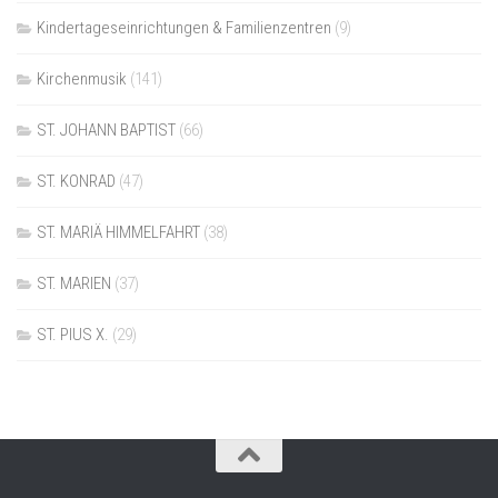
Kindertageseinrichtungen & Familienzentren
(9)
Kirchenmusik
(141)
ST. JOHANN BAPTIST
(66)
ST. KONRAD
(47)
ST. MARIÄ HIMMELFAHRT
(38)
ST. MARIEN
(37)
ST. PIUS X.
(29)