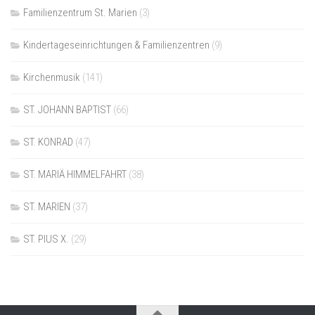
Familienzentrum St. Marien
(3)
Kindertageseinrichtungen & Familienzentren
(9)
Kirchenmusik
(141)
ST. JOHANN BAPTIST
(66)
ST. KONRAD
(47)
ST. MARIÄ HIMMELFAHRT
(38)
ST. MARIEN
(37)
ST. PIUS X.
(29)