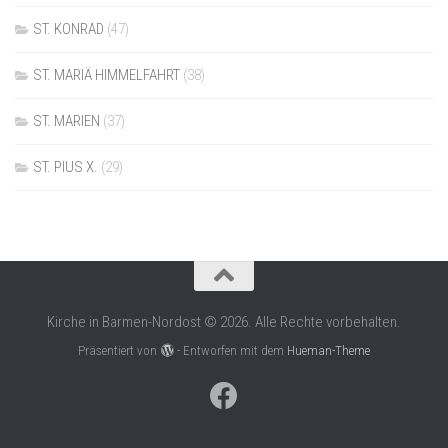
ST. KONRAD
(47)
ST. MARIÄ HIMMELFAHRT
(38)
ST. MARIEN
(37)
ST. PIUS X.
(29)
Kirche in Barmen-Nordost © 2026. Alle Rechte vorbehalten.
Präsentiert von
- Entworfen mit dem
Hueman-Theme