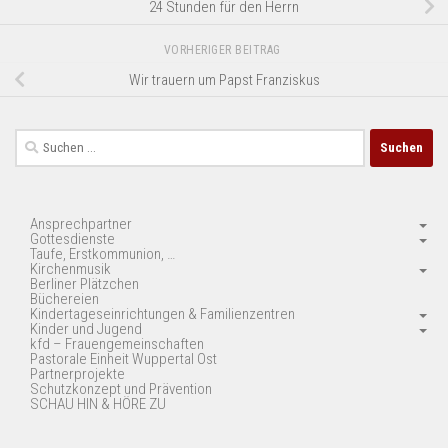
24 Stunden für den Herrn
VORHERIGER BEITRAG
Wir trauern um Papst Franziskus
Suchen
nach:
Ansprechpartner
Gottesdienste
Taufe, Erstkommunion, …
Kirchenmusik
Berliner Plätzchen
Büchereien
Kindertageseinrichtungen & Familienzentren
Kinder und Jugend
kfd – Frauengemeinschaften
Pastorale Einheit Wuppertal Ost
Partnerprojekte
Schutzkonzept und Prävention
SCHAU HIN & HÖRE ZU