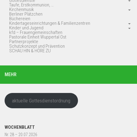
Gottesdienste
Taufe, Erstkommunion, …
Kirchenmusik
Berliner Plätzchen
Büchereien
Kindertageseinrichtungen & Familienzentren
Kinder und Jugend
kfd – Frauengemeinschaften
Pastorale Einheit Wuppertal Ost
Partnerprojekte
Schutzkonzept und Prävention
SCHAU HIN & HÖRE ZU
MEHR
aktuelle Gottesdienstordnung
WOCHENBLATT
Nr. 28 – 20.07.2026