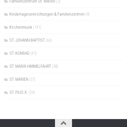
Familienzentrum St. Marien
(3)
Kindertageseinrichtungen & Familienzentren
(9)
Kirchenmusik
(141)
ST. JOHANN BAPTIST
(66)
ST. KONRAD
(47)
ST. MARIÄ HIMMELFAHRT
(38)
ST. MARIEN
(37)
ST. PIUS X.
(29)