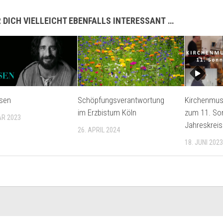
 DICH VIELLEICHT EBENFALLS INTERESSANT …
sen
Schöpfungsverantwortung
Kirchenmusi
im Erzbistum Köln
zum 11. So
AR 2023
Jahreskreis
26. APRIL 2024
18. JUNI 2023