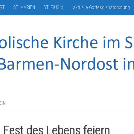
HRT
ST. MARIEN
ST. PIUS X.
aktuelle Gottesdienstordnung
EIN
 Fest des Lebens feiern