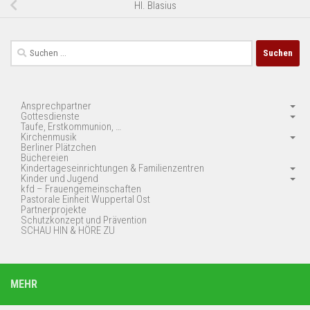
Hl. Blasius
Suchen
nach:
Ansprechpartner
Gottesdienste
Taufe, Erstkommunion, …
Kirchenmusik
Berliner Plätzchen
Büchereien
Kindertageseinrichtungen & Familienzentren
Kinder und Jugend
kfd – Frauengemeinschaften
Pastorale Einheit Wuppertal Ost
Partnerprojekte
Schutzkonzept und Prävention
SCHAU HIN & HÖRE ZU
MEHR