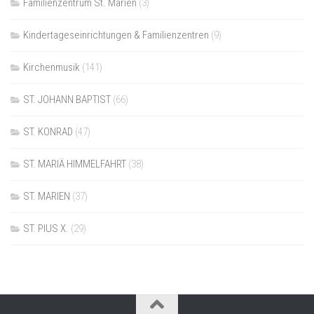
Familienzentrum St. Marien
(3)
Kindertageseinrichtungen & Familienzentren
(9)
Kirchenmusik
(141)
ST. JOHANN BAPTIST
(66)
ST. KONRAD
(47)
ST. MARIÄ HIMMELFAHRT
(38)
ST. MARIEN
(37)
ST. PIUS X.
(29)