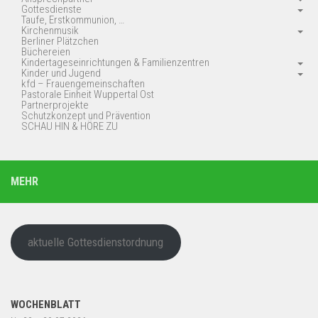
Gottesdienste
Taufe, Erstkommunion, …
Kirchenmusik
Berliner Plätzchen
Büchereien
Kindertageseinrichtungen & Familienzentren
Kinder und Jugend
kfd – Frauengemeinschaften
Pastorale Einheit Wuppertal Ost
Partnerprojekte
Schutzkonzept und Prävention
SCHAU HIN & HÖRE ZU
MEHR
aktuelle Gottesdienstordnung
WOCHENBLATT