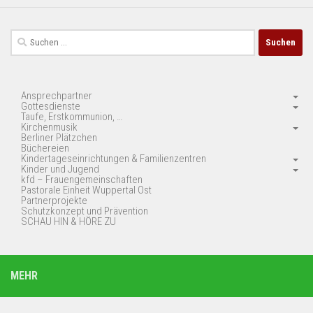
Suchen
nach:
Ansprechpartner
Gottesdienste
Taufe, Erstkommunion, …
Kirchenmusik
Berliner Plätzchen
Büchereien
Kindertageseinrichtungen & Familienzentren
Kinder und Jugend
kfd – Frauengemeinschaften
Pastorale Einheit Wuppertal Ost
Partnerprojekte
Schutzkonzept und Prävention
SCHAU HIN & HÖRE ZU
MEHR