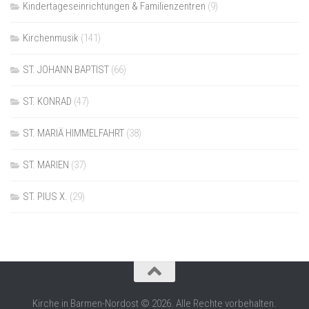
Kindertageseinrichtungen & Familienzentren
(9)
Kirchenmusik
(141)
ST. JOHANN BAPTIST
(66)
ST. KONRAD
(47)
ST. MARIÄ HIMMELFAHRT
(38)
ST. MARIEN
(37)
ST. PIUS X.
(29)
Kirche in Barmen-Nordost © 2026. Alle Rechte vorbehalten.