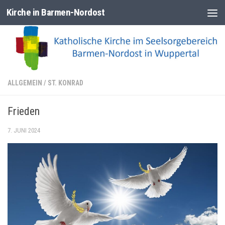
Kirche in Barmen-Nordost
Zum Inhalt springen
ALLGEMEIN
/
ST. KONRAD
Frieden
7. JUNI 2024