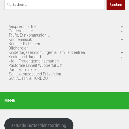
Suchen
nach:
Ansprechpartner
Gottesdienste
Taufe, Erstkommunion, …
Kirchenmusik
Berliner Plätzchen
Büchereien
Kindertageseinrichtungen & Familienzentren
Kinder und Jugend
kfd – Frauengemeinschaften
Pastorale Einheit Wuppertal Ost
Partnerprojekte
Schutzkonzept und Prävention
SCHAU HIN & HÖRE ZU
MEHR
aktuelle Gottesdienstordnung