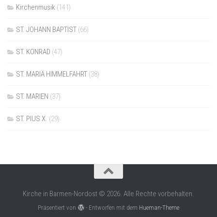
Kirchenmusik
(141)
ST. JOHANN BAPTIST
(66)
ST. KONRAD
(47)
ST. MARIÄ HIMMELFAHRT
(38)
ST. MARIEN
(37)
ST. PIUS X.
(29)
Kirche in Barmen-Nordost © 2026. Alle Rechte vorbehalten.
Präsentiert von
- Entworfen mit dem
Hueman-Theme