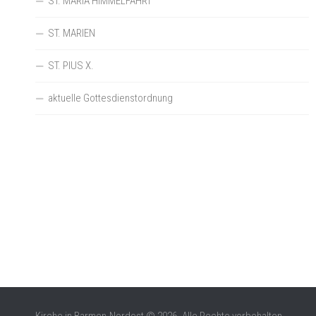
ST. MARIÄ HIMMELFAHRT
ST. MARIEN
ST. PIUS X.
aktuelle Gottesdienstordnung