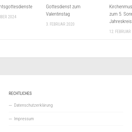
htsgottesdienste
Gottesdienst zum
Kirchenmusi
Valentinstag
zum 5. Son
MBER 2024
Jahreskreis
3. FEBRUAR 2020
12. FEBRUAR
RECHTLICHES
Datenschutzerklärung
Impressum