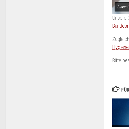
Bildrec
Unsere G
Bundesm
Zugleich
Hygiener
Bitte be
FÜR