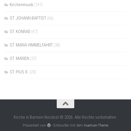
Kirchenmusik
(141)
ST. JOHANN BAPTIST
(66)
ST. KONRAD
(47)
ST. MARIÄ HIMMELFAHRT
(38)
ST. MARIEN
(37)
ST. PIUS X.
(29)
Kirche in Barmen-Nordost © 2026. Alle Rechte vorbehalten.
Präsentiert von
- Entworfen mit dem
Hueman-Theme