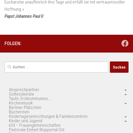
Eucharistie unaufhörlich ihre Tage und erfüllt sie mit vertrauensvoller
Hoffnung.«
Papst Johannes Paul II
FOLGEN:
Suchen
nach:
Ansprechpartner
Gottesdienste
Taufe, Erstkommunion, …
Kirchenmusik
Berliner Plätzchen
Büchereien
Kindertageseinrichtungen & Familienzentren
Kinder und Jugend
kfd – Frauengemeinschaften
Pastorale Einheit Wuppertal Ost