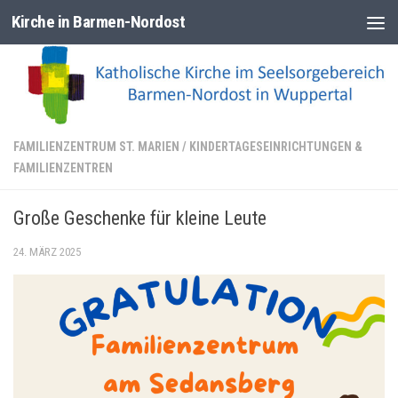
Kirche in Barmen-Nordost
Zum Inhalt springen
FAMILIENZENTRUM ST. MARIEN
/
KINDERTAGESEINRICHTUNGEN &
FAMILIENZENTREN
Große Geschenke für kleine Leute
24. MÄRZ 2025