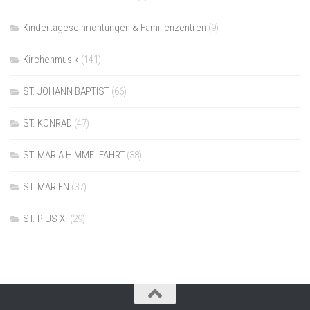
Kindertageseinrichtungen & Familienzentren
(9)
Kirchenmusik
(141)
ST. JOHANN BAPTIST
(66)
ST. KONRAD
(47)
ST. MARIÄ HIMMELFAHRT
(38)
ST. MARIEN
(37)
ST. PIUS X.
(29)