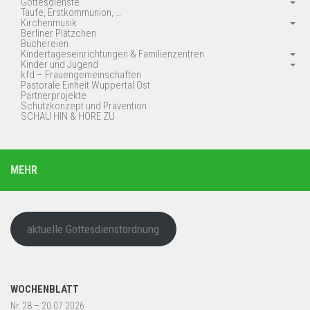
Gottesdienste
Taufe, Erstkommunion, …
Kirchenmusik
Berliner Plätzchen
Büchereien
Kindertageseinrichtungen & Familienzentren
Kinder und Jugend
kfd – Frauengemeinschaften
Pastorale Einheit Wuppertal Ost
Partnerprojekte
Schutzkonzept und Prävention
SCHAU HIN & HÖRE ZU
MEHR
aktuelle Gottesdienstordnung
WOCHENBLATT
Nr. 28 – 20.07.2026