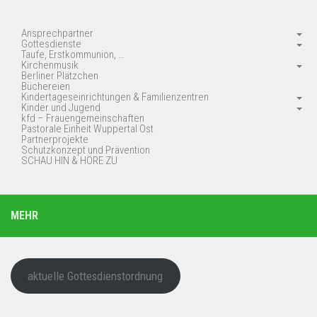
Ansprechpartner
Gottesdienste
Taufe, Erstkommunion, …
Kirchenmusik
Berliner Plätzchen
Büchereien
Kindertageseinrichtungen & Familienzentren
Kinder und Jugend
kfd – Frauengemeinschaften
Pastorale Einheit Wuppertal Ost
Partnerprojekte
Schutzkonzept und Prävention
SCHAU HIN & HÖRE ZU
MEHR
aktuelle Gottesdienstordnung