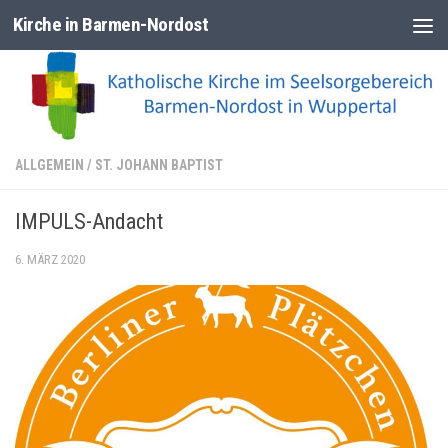
Kirche in Barmen-Nordost
Zum Inhalt springen
ALLGEMEIN
/
ST. JOHANN BAPTIST
IMPULS-Andacht
6. MÄRZ 2020