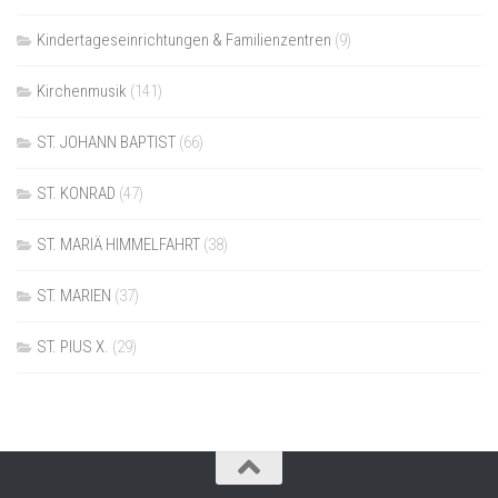
Kindertageseinrichtungen & Familienzentren
(9)
Kirchenmusik
(141)
ST. JOHANN BAPTIST
(66)
ST. KONRAD
(47)
ST. MARIÄ HIMMELFAHRT
(38)
ST. MARIEN
(37)
ST. PIUS X.
(29)