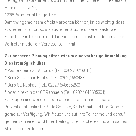
Freitag, 04. September 2026 um 19 Uhr in der Offenen Tür Raphaelo,
Henkelsstraße 26,
42389 Wuppertal-Langerfeld
Damit wir gemeinsam effektiv arbeiten können, ist es wichtig, dass
aus jedem Kirchort sowie aus jeder Gruppe unserer Pastoralen
Einheit, die mit Kindern und Jugendlichen tätig ist, mindestens eine
Vertreterin oder ein Vertreter teilnimmt.
Zur besseren Planung bitten wir um eine vorherige Anmeldung.
Dies ist möglich über:
* Pastoralbüro St. Antonius (Tel.: 0202 / 9746011)
* Büro St. Johann Baptist (Tel.: 0202 / 660433)
* Büro St. Raphael (Tel.: 0202 / 648685250)
* oder direkt in der OT Raphaelo (Tel.: 0202 / 648685301)
Für Fragen und weitere Informationen stehen Ihnen unsere
Präventionsfachkräfte Britta Schulze, Karla Staab und Ute Geppert
gerne zur Verfügung. Wir freuen uns auf Ihre Teilnahme und darauf,
gemeinsam einen wichtigen Beitrag für ein sicheres und achtsames
Miteinander zu leisten!