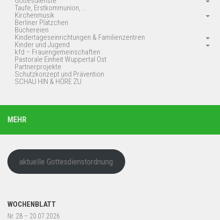
Gottesdienste
Taufe, Erstkommunion, …
Kirchenmusik
Berliner Plätzchen
Büchereien
Kindertageseinrichtungen & Familienzentren
Kinder und Jugend
kfd – Frauengemeinschaften
Pastorale Einheit Wuppertal Ost
Partnerprojekte
Schutzkonzept und Prävention
SCHAU HIN & HÖRE ZU
MEHR
aktuelle Gottesdienstordnung
WOCHENBLATT
Nr. 28 – 20.07.2026