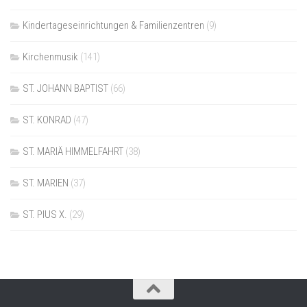
Kindertageseinrichtungen & Familienzentren
(9)
Kirchenmusik
(141)
ST. JOHANN BAPTIST
(66)
ST. KONRAD
(47)
ST. MARIÄ HIMMELFAHRT
(38)
ST. MARIEN
(37)
ST. PIUS X.
(29)