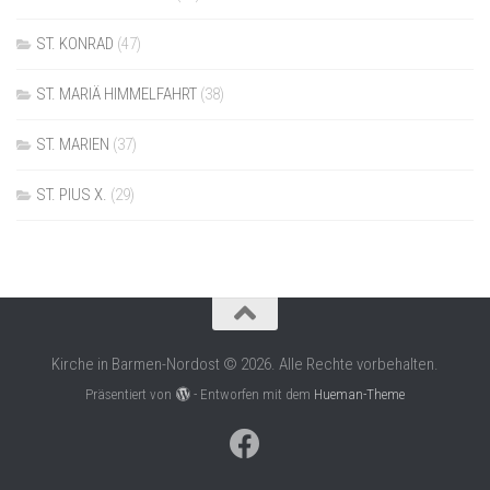
ST. KONRAD
(47)
ST. MARIÄ HIMMELFAHRT
(38)
ST. MARIEN
(37)
ST. PIUS X.
(29)
Kirche in Barmen-Nordost © 2026. Alle Rechte vorbehalten.
Präsentiert von
- Entworfen mit dem
Hueman-Theme