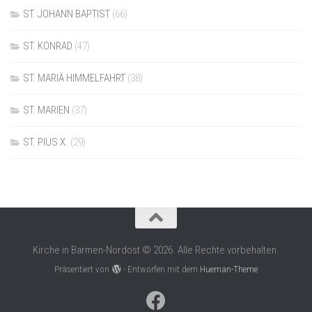
ST. JOHANN BAPTIST
(66)
ST. KONRAD
(47)
ST. MARIÄ HIMMELFAHRT
(38)
ST. MARIEN
(37)
ST. PIUS X.
(29)
Kirche in Barmen-Nordost © 2026. Alle Rechte vorbehalten.
Präsentiert von
- Entworfen mit dem
Hueman-Theme