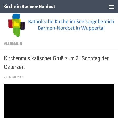
Kirche in Barmen-Nordost
Zum Inhalt springen
ALLGEMEIN
Kirchenmusikalischer Gruß zum 3. Sonntag der
Osterzeit
23. APRIL 2023