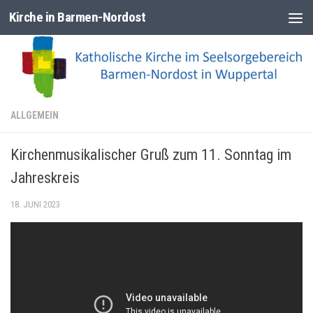
Kirche in Barmen-Nordost
Zum Inhalt springen
ALLGEMEIN
Kirchenmusikalischer Gruß zum 11. Sonntag im
Jahreskreis
18. JUNI 2023