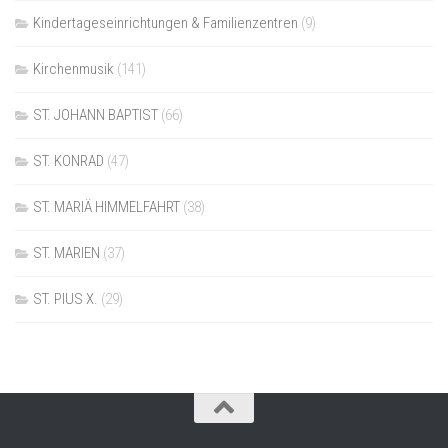
Kindertageseinrichtungen & Familienzentren
(9)
Kirchenmusik
(141)
ST. JOHANN BAPTIST
(66)
ST. KONRAD
(47)
ST. MARIÄ HIMMELFAHRT
(38)
ST. MARIEN
(37)
ST. PIUS X.
(29)