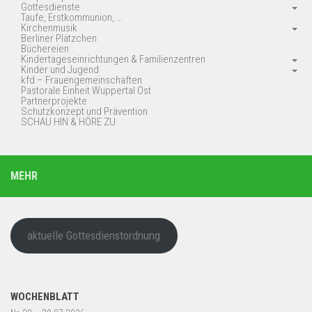
Gottesdienste
Taufe, Erstkommunion, …
Kirchenmusik
Berliner Plätzchen
Büchereien
Kindertageseinrichtungen & Familienzentren
Kinder und Jugend
kfd – Frauengemeinschaften
Pastorale Einheit Wuppertal Ost
Partnerprojekte
Schutzkonzept und Prävention
SCHAU HIN & HÖRE ZU
MEHR
aktuelle Gottesdienstordnung
WOCHENBLATT