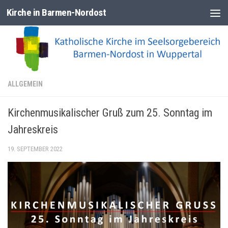
Kirche in Barmen-Nordost
Zum Inhalt springen
ALLGEMEIN
Kirchenmusikalischer Gruß zum 25. Sonntag im
Jahreskreis
19. SEPTEMBER 2022