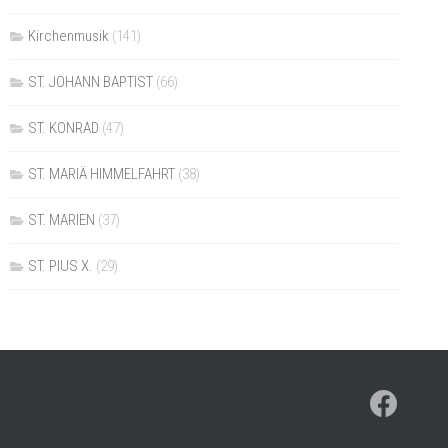
Kirchenmusik
(141)
ST. JOHANN BAPTIST
(66)
ST. KONRAD
(47)
ST. MARIÄ HIMMELFAHRT
(38)
ST. MARIEN
(37)
ST. PIUS X.
(29)