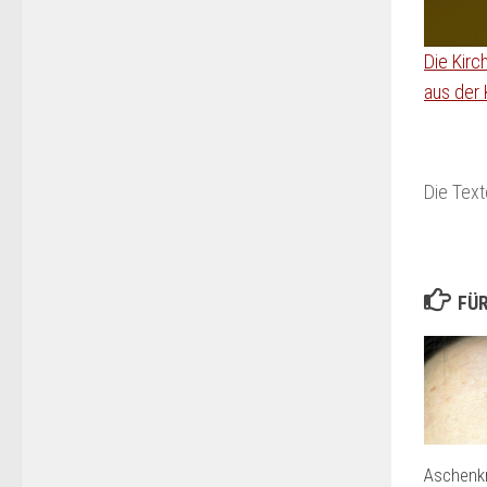
Die Kirc
aus der 
Die Tex
FÜR
Aschenkr