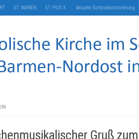
HRT
ST. MARIEN
ST. PIUS X.
aktuelle Gottesdienstordnung
EIN
chenmusikalischer Gruß zum