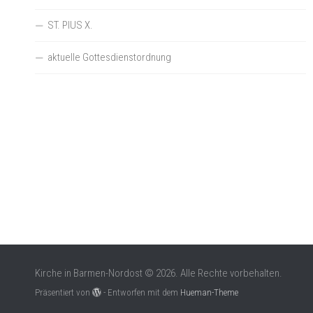
ST. PIUS X.
aktuelle Gottesdienstordnung
Kirche in Barmen-Nordost © 2026. Alle Rechte vorbehalten.
Präsentiert von
- Entworfen mit dem
Hueman-Theme