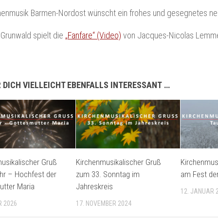
chenmusik Barmen-Nordost wünscht ein frohes und gesegnetes ne
Grunwald spielt die
„Fanfare“ (Video)
von Jacques-Nicolas Lemm
 DICH VIELLEICHT EBENFALLS INTERESSANT …
usikalischer Gruß
Kirchenmusikalischer Gruß
Kirchenmusi
hr – Hochfest der
zum 33. Sonntag im
am Fest der
tter Maria
Jahreskreis
12. JANUAR 
R 2026
17. NOVEMBER 2024