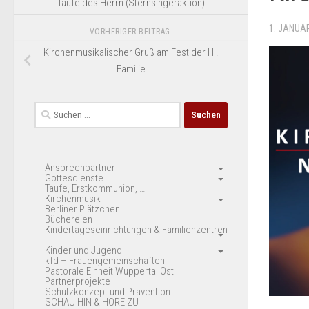
Taufe des Herrn (Sternsingeraktion)
1. JANUA
VORHERIGER BEITRAG
Kirchenmusikalischer Gruß am Fest der Hl.
Familie
Suchen
nach:
Ansprechpartner
Gottesdienste
Taufe, Erstkommunion, …
Kirchenmusik
Berliner Plätzchen
Büchereien
Kindertageseinrichtungen & Familienzentren
Kinder und Jugend
kfd – Frauengemeinschaften
Pastorale Einheit Wuppertal Ost
Partnerprojekte
Schutzkonzept und Prävention
SCHAU HIN & HÖRE ZU