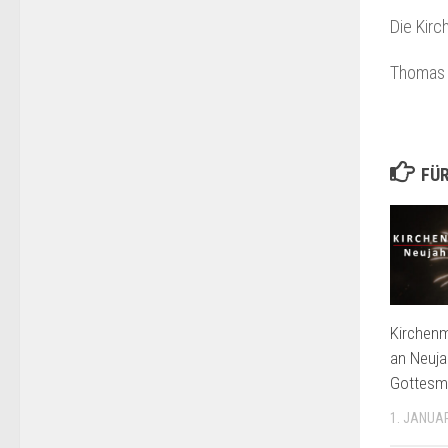
Die Kir
Thomas 
FÜR
Kirchenm
an Neuja
Gottesmu
1. JANUA