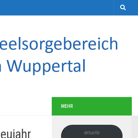
MEHR
eujahr
aktuelle