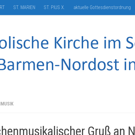
HRT
ST. MARIEN
ST. PIUS X.
aktuelle Gottesdienstordnung
NMUSIK
chenmusikalischer Gruß an N