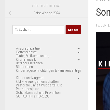
VORHERIGER BEITRAG
Son
Faire Woche 2024
15. SEPT
Suchen
nach:
Ansprechpartner
Gottesdienste
Taufe, Erstkommunion, …
Kirchenmusik
Berliner Plätzchen
Büchereien
Kindertageseinrichtungen & Familienzentren
Kinder und Jugend
kfd – Frauengemeinschaften
Pastorale Einheit Wuppertal Ost
Partnerprojekte
Schutzkonzept und Prävention
SCHAU HIN & HÖRE ZU