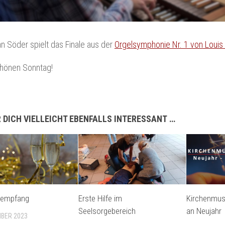
n Söder spielt das Finale aus der
Orgelsymphonie Nr. 1 von Louis 
chönen Sonntag!
 DICH VIELLEICHT EBENFALLS INTERESSANT …
sempfang
Erste Hilfe im
Kirchenmusi
Seelsorgebereich
an Neujahr
MBER 2023