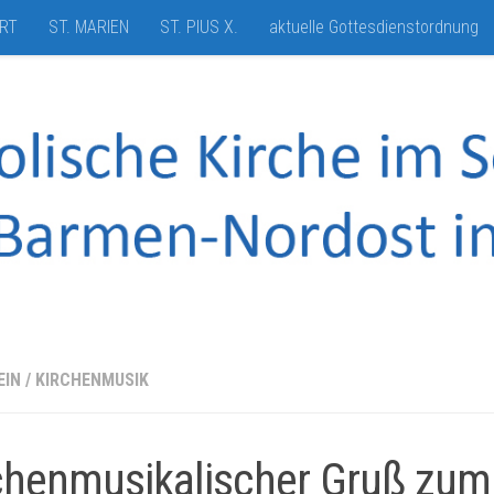
HRT
ST. MARIEN
ST. PIUS X.
aktuelle Gottesdienstordnung
EIN
/
KIRCHENMUSIK
chenmusikalischer Gruß zum