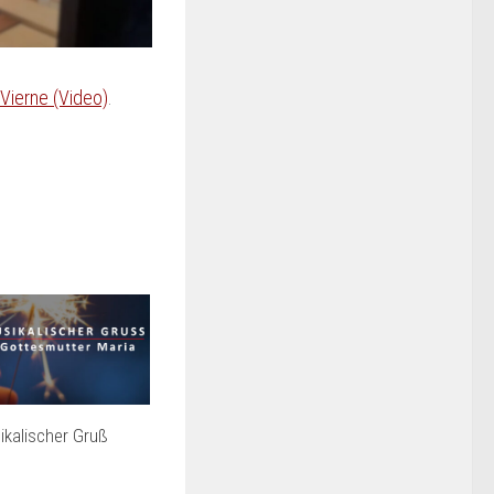
Vierne (Video)
.
kalischer Gruß