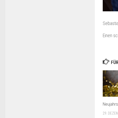
Sebastia
Einen s
FÜR
Neujahr
29. DEZE