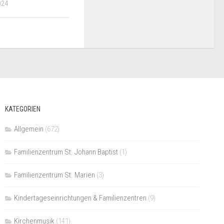
024
KATEGORIEN
Allgemein
(672)
Familienzentrum St. Johann Baptist
(1)
Familienzentrum St. Marien
(3)
Kindertageseinrichtungen & Familienzentren
(9)
Kirchenmusik
(141)