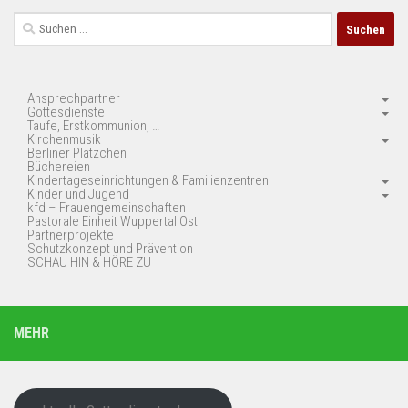
Suchen
nach:
Ansprechpartner
Gottesdienste
Taufe, Erstkommunion, …
Kirchenmusik
Berliner Plätzchen
Büchereien
Kindertageseinrichtungen & Familienzentren
Kinder und Jugend
kfd – Frauengemeinschaften
Pastorale Einheit Wuppertal Ost
Partnerprojekte
Schutzkonzept und Prävention
SCHAU HIN & HÖRE ZU
MEHR