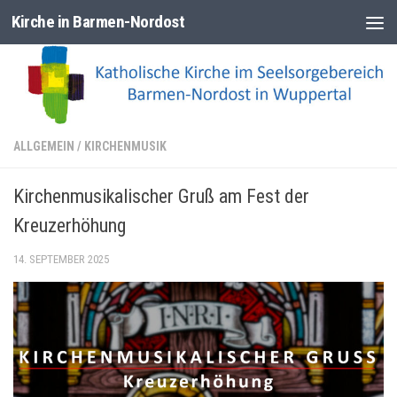
Kirche in Barmen-Nordost
Zum Inhalt springen
ALLGEMEIN
/
KIRCHENMUSIK
Kirchenmusikalischer Gruß am Fest der
Kreuzerhöhung
14. SEPTEMBER 2025