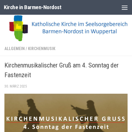
Kirche in Barmen-Nordost
Zum Inhalt springen
ALLGEMEIN
/
KIRCHENMUSIK
Kirchenmusikalischer Gruß am 4. Sonntag der
Fastenzeit
30. MÄRZ 2025