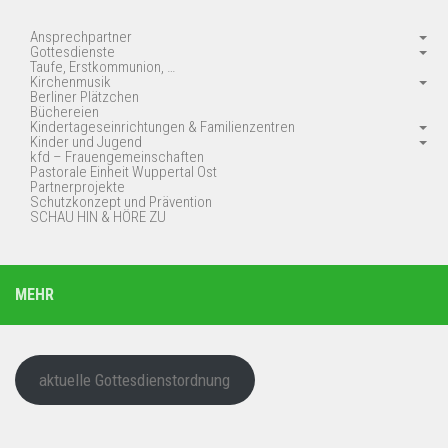
Ansprechpartner
Gottesdienste
Taufe, Erstkommunion, …
Kirchenmusik
Berliner Plätzchen
Büchereien
Kindertageseinrichtungen & Familienzentren
Kinder und Jugend
kfd – Frauengemeinschaften
Pastorale Einheit Wuppertal Ost
Partnerprojekte
Schutzkonzept und Prävention
SCHAU HIN & HÖRE ZU
MEHR
aktuelle Gottesdienstordnung