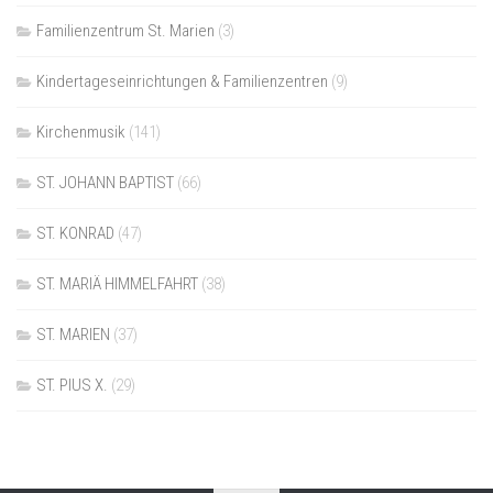
Familienzentrum St. Marien
(3)
Kindertageseinrichtungen & Familienzentren
(9)
Kirchenmusik
(141)
ST. JOHANN BAPTIST
(66)
ST. KONRAD
(47)
ST. MARIÄ HIMMELFAHRT
(38)
ST. MARIEN
(37)
ST. PIUS X.
(29)