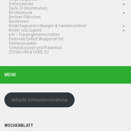
Gottesdienste
Taufe, Erstkommunion, …
Kirchenmusik
Berliner Plätzchen
Büchereien
Kindertageseinrichtungen & Familienzentren
Kinder und Jugend
kfd – Frauengemeinschaften
Pastorale Einheit Wuppertal Ost
Partnerprojekte
Schutzkonzept und Prävention
SCHAU HIN & HÖRE ZU
MEHR
aktuelle Gottesdienstordnung
WOCHENBLATT