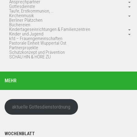
Ansprechpartner
Gottesdienste
Taufe, Erstkommunion, …
Kirchenmusik
Berliner Plätzchen
Büchereien
Kindertageseinrichtungen & Familienzentren
Kinder und Jugend
kfd – Frauengemeinschaften
Pastorale Einheit Wuppertal Ost
Partnerprojekte
Schutzkonzept und Prävention
SCHAU HIN & HÖRE ZU
MEHR
aktuelle Gottesdienstordnung
WOCHENBLATT