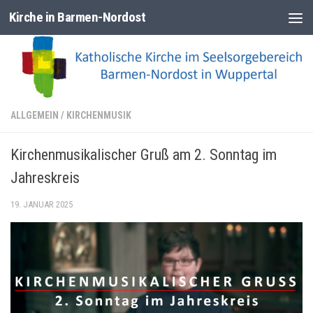
Kirche in Barmen-Nordost
Zum Inhalt springen
ALLGEMEIN
/
KIRCHENMUSIK
Kirchenmusikalischer Gruß am 2. Sonntag im
Jahreskreis
19. JANUAR 2025