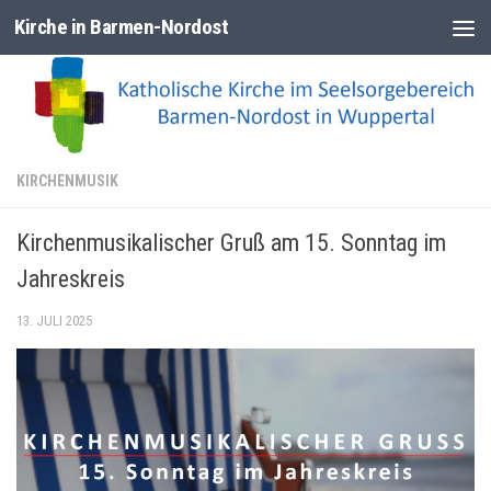
Kirche in Barmen-Nordost
Zum Inhalt springen
KIRCHENMUSIK
Kirchenmusikalischer Gruß am 15. Sonntag im
Jahreskreis
13. JULI 2025