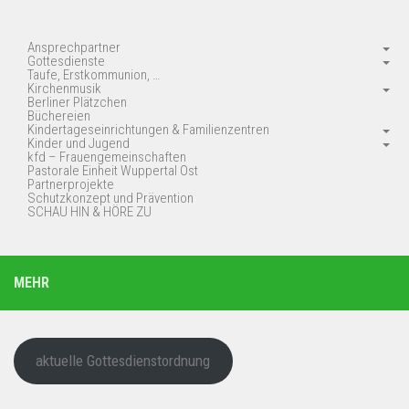
Ansprechpartner
Gottesdienste
Taufe, Erstkommunion, …
Kirchenmusik
Berliner Plätzchen
Büchereien
Kindertageseinrichtungen & Familienzentren
Kinder und Jugend
kfd – Frauengemeinschaften
Pastorale Einheit Wuppertal Ost
Partnerprojekte
Schutzkonzept und Prävention
SCHAU HIN & HÖRE ZU
MEHR
aktuelle Gottesdienstordnung