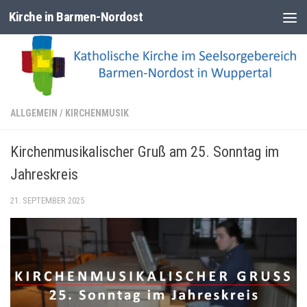
Kirche in Barmen-Nordost
Zum Inhalt springen
ALLGEMEIN
/
KIRCHENMUSIK
Kirchenmusikalischer Gruß am 25. Sonntag im
Jahreskreis
21. SEPTEMBER 2025