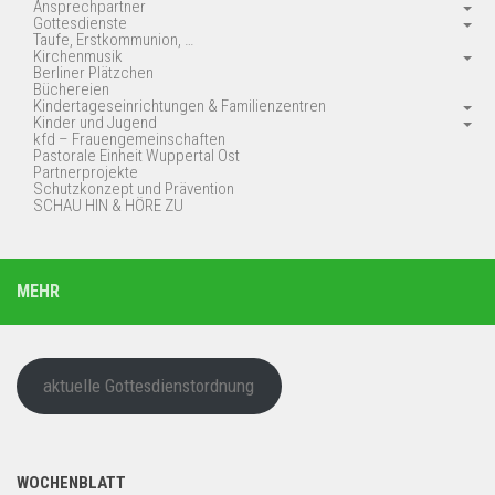
Ansprechpartner
Gottesdienste
Taufe, Erstkommunion, …
Kirchenmusik
Berliner Plätzchen
Büchereien
Kindertageseinrichtungen & Familienzentren
Kinder und Jugend
kfd – Frauengemeinschaften
Pastorale Einheit Wuppertal Ost
Partnerprojekte
Schutzkonzept und Prävention
SCHAU HIN & HÖRE ZU
MEHR
aktuelle Gottesdienstordnung
WOCHENBLATT