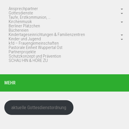
Ansprechpartner
Gottesdienste
Taufe, Erstkommunion, …
Kirchenmusik
Berliner Plätzchen
Büchereien
Kindertageseinrichtungen & Familienzentren
Kinder und Jugend
kfd – Frauengemeinschaften
Pastorale Einheit Wuppertal Ost
Partnerprojekte
Schutzkonzept und Prävention
SCHAU HIN & HÖRE ZU
MEHR
aktuelle Gottesdienstordnung