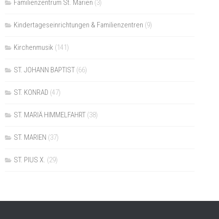
Familienzentrum St. Marien
(3)
Kindertageseinrichtungen & Familienzentren
(9)
Kirchenmusik
(141)
ST. JOHANN BAPTIST
(66)
ST. KONRAD
(47)
ST. MARIÄ HIMMELFAHRT
(38)
ST. MARIEN
(37)
ST. PIUS X.
(29)