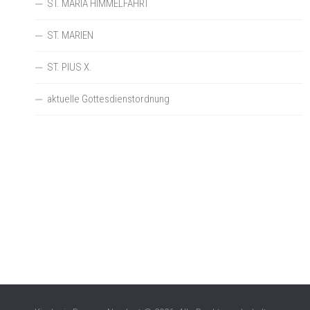
ST. MARIÄ HIMMELFAHRT
ST. MARIEN
ST. PIUS X.
aktuelle Gottesdienstordnung