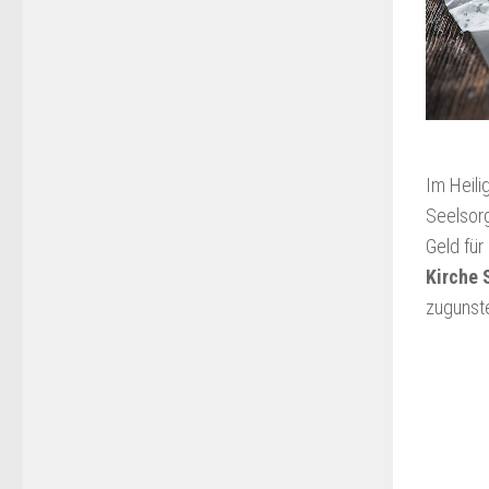
Im Heil
Seelsor
Geld fü
Kirche 
zugunst