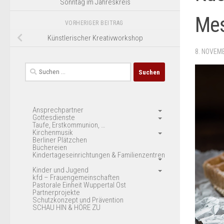
Sonntag im Jahreskreis
Mes
VORHERIGER BEITRAG
Künstlerischer Kreativworkshop
8. NOVEM
Suchen
nach:
Ansprechpartner
Gottesdienste
Taufe, Erstkommunion, …
Kirchenmusik
Berliner Plätzchen
Büchereien
Kindertageseinrichtungen & Familienzentren
Kinder und Jugend
kfd – Frauengemeinschaften
Pastorale Einheit Wuppertal Ost
Partnerprojekte
Schutzkonzept und Prävention
SCHAU HIN & HÖRE ZU