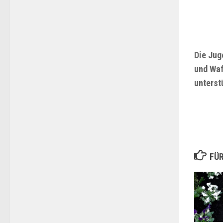
Die Jug
und Waf
unterst
FÜR