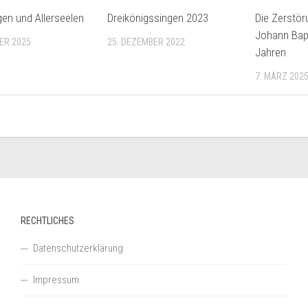
igen und Allerseelen
Dreikönigssingen 2023
Die Zerstör
Johann Bapt
ER 2025
25. DEZEMBER 2022
Jahren
7. MÄRZ 202
RECHTLICHES
Datenschutzerklärung
Impressum