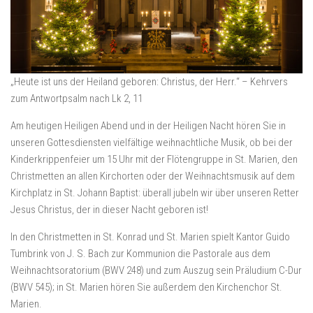
„Heute ist uns der Heiland geboren: Christus, der Herr.“ – Kehrvers
zum Antwortpsalm nach Lk 2, 11
Am heutigen Heiligen Abend und in der Heiligen Nacht hören Sie in
unseren Gottesdiensten vielfältige weihnachtliche Musik, ob bei der
Kinderkrippenfeier um 15 Uhr mit der Flötengruppe in St. Marien, den
Christmetten an allen Kirchorten oder der Weihnachtsmusik auf dem
Kirchplatz in St. Johann Baptist: überall jubeln wir über unseren Retter
Jesus Christus, der in dieser Nacht geboren ist!
In den Christmetten in St. Konrad und St. Marien spielt Kantor Guido
Tumbrink von J. S. Bach zur Kommunion die Pastorale aus dem
Weihnachtsoratorium (BWV 248) und zum Auszug sein Präludium C-Dur
(BWV 545); in St. Marien hören Sie außerdem den Kirchenchor St.
Marien.