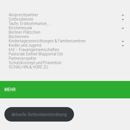
Ansprechpartner
Gottesdienste
Taufe, Erstkommunion, …
Kirchenmusik
Berliner Plätzchen
Büchereien
Kindertageseinrichtungen & Familienzentren
Kinder und Jugend
kfd – Frauengemeinschaften
Pastorale Einheit Wuppertal Ost
Partnerprojekte
Schutzkonzept und Prävention
SCHAU HIN & HÖRE ZU
MEHR
aktuelle Gottesdienstordnung