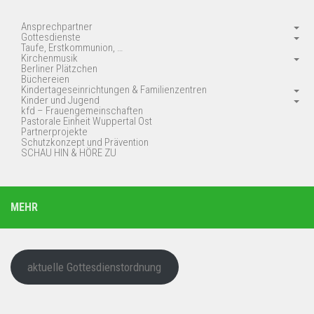
Ansprechpartner
Gottesdienste
Taufe, Erstkommunion, …
Kirchenmusik
Berliner Plätzchen
Büchereien
Kindertageseinrichtungen & Familienzentren
Kinder und Jugend
kfd – Frauengemeinschaften
Pastorale Einheit Wuppertal Ost
Partnerprojekte
Schutzkonzept und Prävention
SCHAU HIN & HÖRE ZU
MEHR
aktuelle Gottesdienstordnung