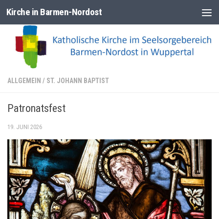
Kirche in Barmen-Nordost
Zum Inhalt springen
ALLGEMEIN
/
ST. JOHANN BAPTIST
Patronatsfest
19. JUNI 2026