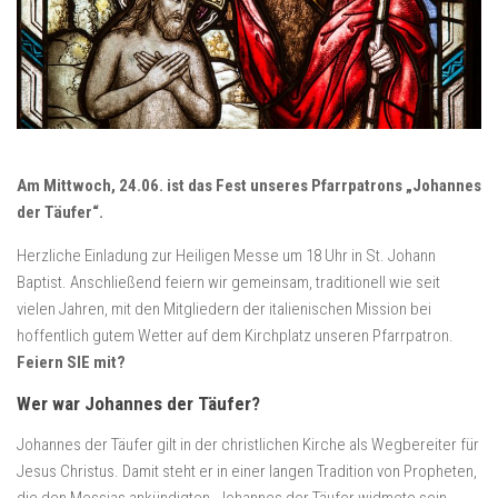
Am Mittwoch, 24.06. ist das Fest unseres Pfarrpatrons „Johannes
der Täufer“.
Herzliche Einladung zur Heiligen Messe um 18 Uhr in St. Johann
Baptist. Anschließend feiern wir gemeinsam, traditionell wie seit
vielen Jahren, mit den Mitgliedern der italienischen Mission bei
hoffentlich gutem Wetter auf dem Kirchplatz unseren Pfarrpatron.
Feiern SIE mit?
Wer war Johannes der Täufer?
Johannes der Täufer gilt in der christlichen Kirche als Wegbereiter für
Jesus Christus. Damit steht er in einer langen Tradition von Propheten,
die den Messias ankündigten. Johannes der Täufer widmete sein