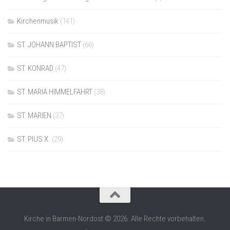
Kirchenmusik
(141)
ST. JOHANN BAPTIST
(66)
ST. KONRAD
(47)
ST. MARIÄ HIMMELFAHRT
(38)
ST. MARIEN
(37)
ST. PIUS X.
(29)
Kirche in Barmen-Nordost © 2026. Alle Rechte vorbehalten.