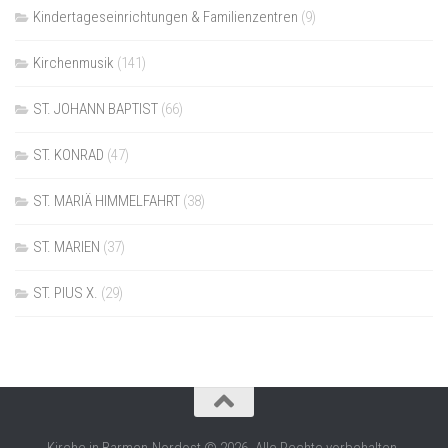
Kindertageseinrichtungen & Familienzentren
(9)
Kirchenmusik
(141)
ST. JOHANN BAPTIST
(66)
ST. KONRAD
(47)
ST. MARIÄ HIMMELFAHRT
(38)
ST. MARIEN
(37)
ST. PIUS X.
(29)