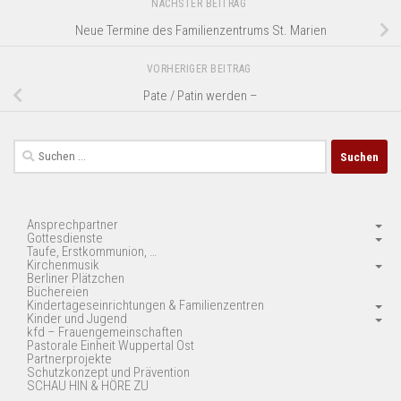
NÄCHSTER BEITRAG
Neue Termine des Familienzentrums St. Marien
VORHERIGER BEITRAG
Pate / Patin werden –
Suchen
nach:
Ansprechpartner
Gottesdienste
Taufe, Erstkommunion, …
Kirchenmusik
Berliner Plätzchen
Büchereien
Kindertageseinrichtungen & Familienzentren
Kinder und Jugend
kfd – Frauengemeinschaften
Pastorale Einheit Wuppertal Ost
Partnerprojekte
Schutzkonzept und Prävention
SCHAU HIN & HÖRE ZU