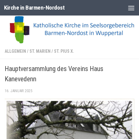
Kirche in Barmen-Nordost
Zum Inhalt springen
ALLGEMEIN
/
ST. MARIEN
/
ST. PIUS X.
Hauptversammlung des Vereins Haus
Kanevedenn
16. JANUAR 2025