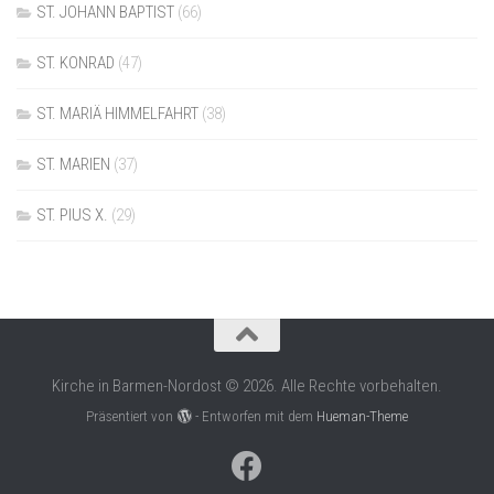
ST. JOHANN BAPTIST
(66)
ST. KONRAD
(47)
ST. MARIÄ HIMMELFAHRT
(38)
ST. MARIEN
(37)
ST. PIUS X.
(29)
Kirche in Barmen-Nordost © 2026. Alle Rechte vorbehalten.
Präsentiert von
- Entworfen mit dem
Hueman-Theme