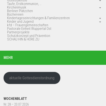
Gottesdienste
Taufe, Erstkommunion, …
Kirchenmusik
Berliner Plätzchen
Büchereien
Kindertageseinrichtungen & Familienzentren
Kinder und Jugend
kfd – Frauengemeinschaften
Pastorale Einheit Wuppertal Ost
Partnerprojekte
Schutzkonzept und Prävention
SCHAU HIN & HÖRE ZU
MEHR
aktuelle Gottesdienstordnung
WOCHENBLATT
Nr. 28 – 20.07.2026