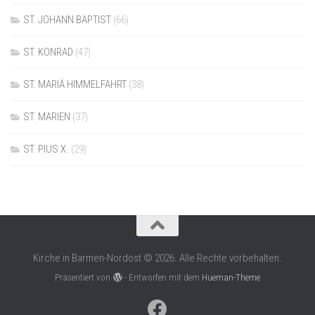
ST. JOHANN BAPTIST
(66)
ST. KONRAD
(47)
ST. MARIÄ HIMMELFAHRT
(38)
ST. MARIEN
(37)
ST. PIUS X.
(29)
Kirche in Barmen-Nordost © 2026. Alle Rechte vorbehalten.
Präsentiert von
- Entworfen mit dem
Hueman-Theme